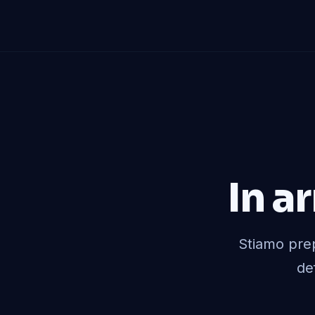
In ar
Stiamo prep
def