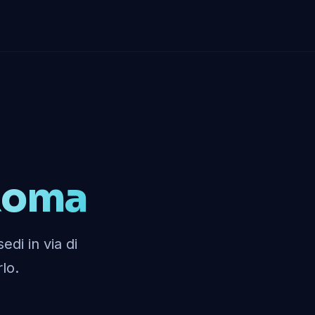
Roma
di in via di
rlo.