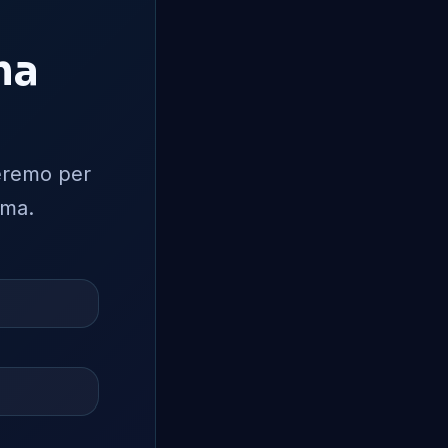
ma
iseremo per
oma.