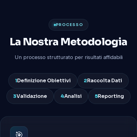
PROCESSO
La Nostra Metodologia
Un processo strutturato per risultati affidabili
1
Definizione Obiettivi
2
Raccolta Dati
3
Validazione
4
Analisi
5
Reporting
🎯