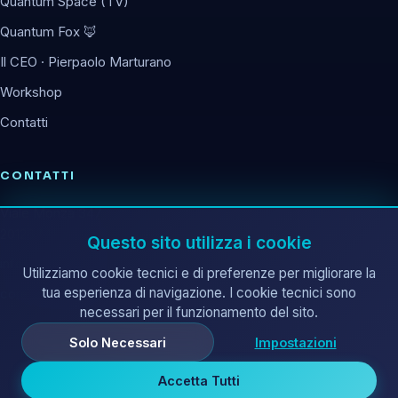
Quantum Space (TV)
Quantum Fox 🦊
Il CEO · Pierpaolo Marturano
Workshop
Contatti
CONTATTI
Viale Monza 347
20126 Milano (MI)
Questo sito utilizza i cookie
info@corematrix.it
Utilizziamo cookie tecnici e di preferenze per migliorare la
tua esperienza di navigazione. I cookie tecnici sono
corematrix@pec.it
necessari per il funzionamento del sito.
Solo Necessari
Impostazioni
Accetta Tutti
© 2026 Core Matrix s.r.l. ·
Tutti i diritti riservati.