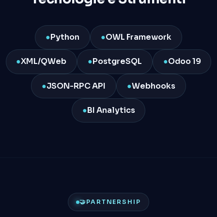
●
Python
●
OWL Framework
●
XML/QWeb
●
PostgreSQL
●
Odoo 19
●
JSON-RPC API
●
Webhooks
●
BI Analytics
🤝
PARTNERSHIP