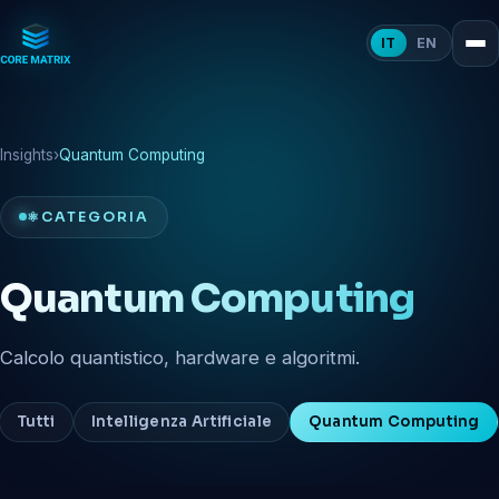
IT
EN
Insights
›
Quantum Computing
⚛️
CATEGORIA
Quantum Computing
Calcolo quantistico, hardware e algoritmi.
Tutti
Intelligenza Artificiale
Quantum Computing