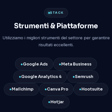
STACK
Strumenti & Piattaforme
Utilizziamo i migliori strumenti del settore per garantire
risultati eccellenti.
●
Google Ads
●
Meta Business
●
Google Analytics 4
●
Semrush
●
Mailchimp
●
Canva Pro
●
Hootsuite
●
Hotjar